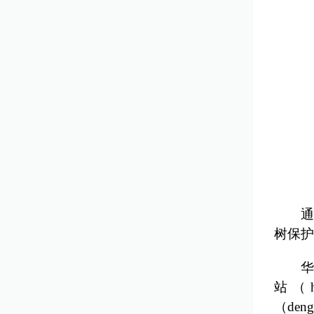
通
树保护
华
站（
（den