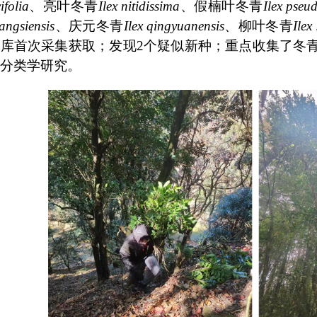
ifolia
、亮叶冬青
Ilex nitidissima
、假楠叶冬青
Ilex pseu
angsiensis
、庆元冬青
Ilex qingyuanensis
、柳叶冬青
Ilex
库首次采集获取；发现2个疑似新种；重点收集了冬
分类学研究。