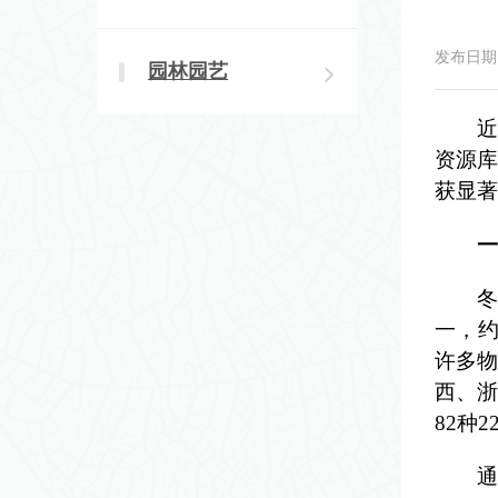
发布日期：2
园林园艺
近
资源库
获显著
一
一，约
许多物
西、浙
82种
2