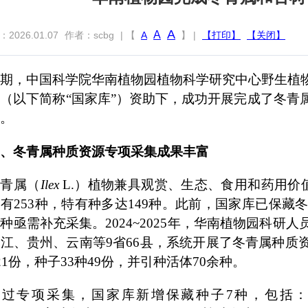
A
A
026.01.07
作者：scbg
| 【
A
】 |
【打印】
【关闭】
期，中国科学院华南植物园植物科学研究中心野生植
（以下简称“国家库”）资助下，成功开展完成了冬青
。
、冬青属种质资源专项采集成果丰富
冬青属（
Ilex
L.）植物兼具观赏、生态、食用和药用价
有253种，特有种多达149种。此前，国家库已保藏
种亟需补充采集。2024~2025年，华南植物园科
江、贵州、云南等9省66县，系统开展了冬青属种质
21
份，
种子33
种
49
份，并引种活体70余种。
通过专项采集，
国家库
新增保藏种子
7
种，包括