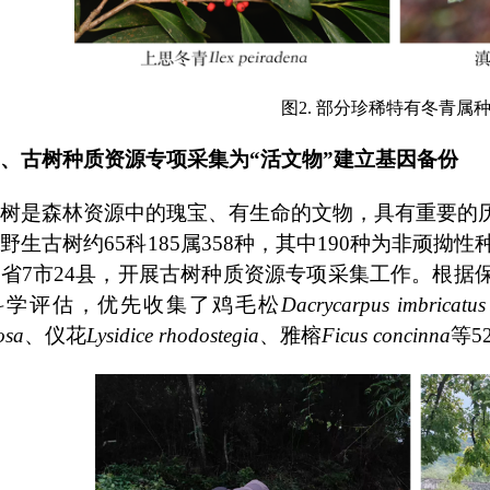
图2. 部分珍稀特有冬青属
、古树种质资源专项采集为“活文物”建立基因备份
树是森林资源中的瑰宝、有生命的文物，具有重要的
土野生古树约
65科185属358种，其中190种为非顽拗
省7市24县，开展古树种质资源专项采集工作。根据
科学评估，优先收集了鸡毛松
Dacrycarpus imbricatus
osa
、仪花
Lysidice rhodostegia
、雅榕
Ficus concinna
等
5