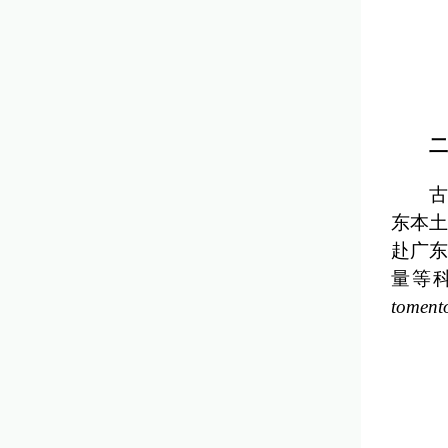
二
古
东本
赴广东
量等
toment