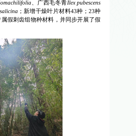
domachilifolia
、
广西毛冬青
Ilex pubescens
 salicina
；新增干燥叶片材料
43种；23种
青属假刺齿组物种材料，并同步开展了假