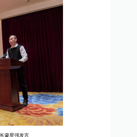
长蒙星强发言