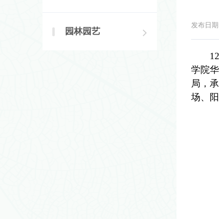
发布日期：2
园林园艺
1
学院华
局，承
场、阳