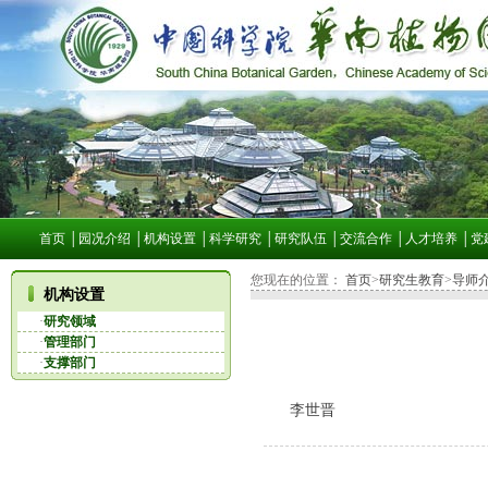
首页
│
园况介绍
│
机构设置
│
科学研究
│
研究队伍
│
交流合作
│
人才培养
│
党
您现在的位置：
首页
>
研究生教育
>
导师
机构设置
·
研究领域
·
管理部门
·
支撑部门
李世晋