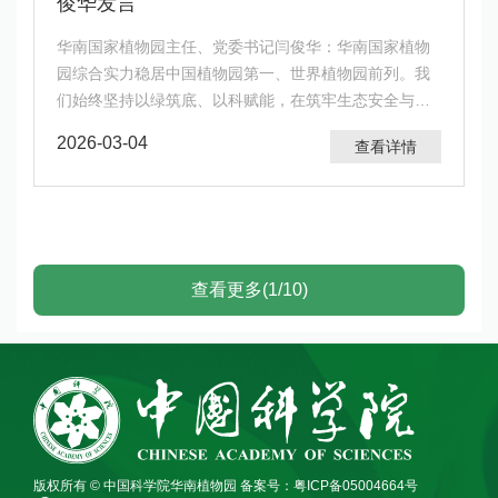
俊华发言
华南国家植物园主任、党委书记闫俊华：华南国家植物
园综合实力稳居中国植物园第一、世界植物园前列。我
们始终坚持以绿筑底、以科赋能，在筑牢生态安全与种
源安全屏障的同时，也服务科普惠民特色的城市发展，
2026-03-04
查看详情
为天河乃至广州的创新发展注入了绿色动能与科技力
量。
查看更多(1/10)
版权所有 © 中国科学院华南植物园
备案号：粤ICP备05004664号