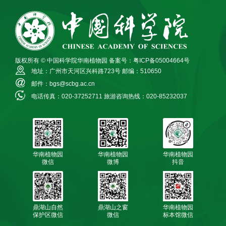
版权所有 © 中国科学院华南植物园
备案号：粤ICP备05004664号
地址：广州市天河区兴科路723号
邮编：510650
邮件：bgs@scbg.ac.cn
电话传真：020-37252711
旅游咨询热线：020-85232037
华南植物园
华南植物园
华南植物园
微信
微博
抖音
鼎湖山自然
鼎湖山之窗
华南植物园
保护区微信
微信
标本馆微信