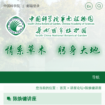
中国科学院
邮箱登录
En
导航
您当前的位置：
首页
>
讲座论坛
>
陈焕镛讲座
陈焕镛讲座