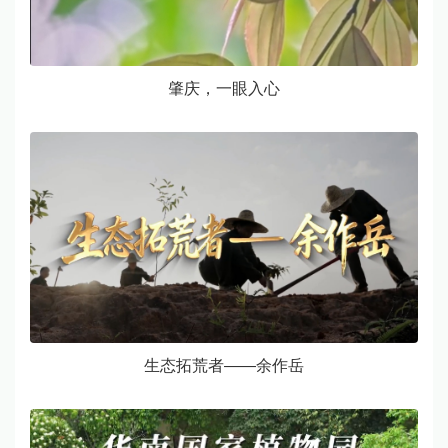
肇庆，一眼入心
​生态拓荒者——余作岳