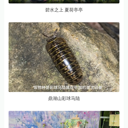
碧水之上 夏荷亭亭
​鼎湖山彩球马陆