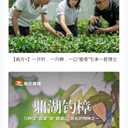
【南方+】一片叶、一只蝉，一口“蜜香”引来一群博士