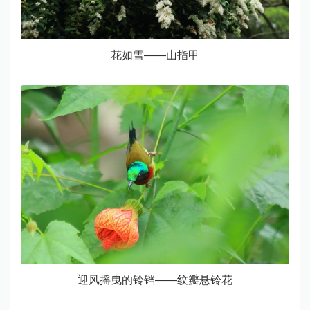
花如雪——山指甲
迎风摇曳的铃铛——纹瓣悬铃花