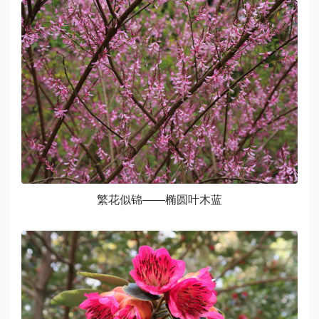
繁花似锦——椭圆叶木蓝