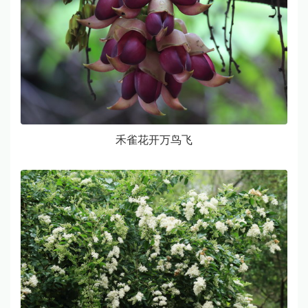
禾雀花开万鸟飞