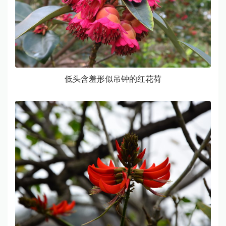
低头含羞形似吊钟的红花荷