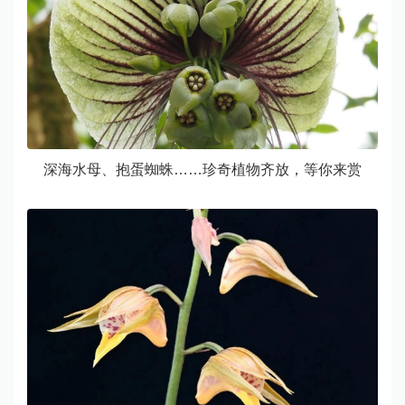
深海水母、抱蛋蜘蛛……珍奇植物齐放，等你来赏