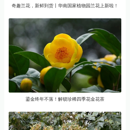
奇趣兰花，新鲜到货丨华南国家植物园兰花上新啦！
鎏金终年不落！解锁珍稀四季花金花茶