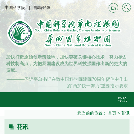
中国科学院
邮箱登录
En
加快打造原始创新策源地，加快突破关键核心技术，努力抢占
科技制高点，为把我国建设成为世界科技强国作出新的更大的
贡献。
————习近平总书记在致中国科学院建院70周年贺信中作出
的“两加快一努力”重要指示要求
导航
您当前的位置：
首页
>
花讯
花讯