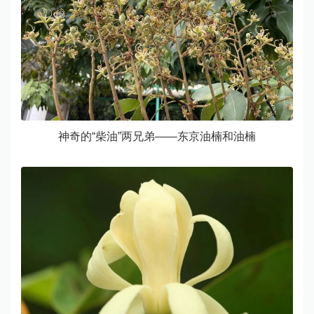
神奇的“柴油”两兄弟——东京油楠和油楠