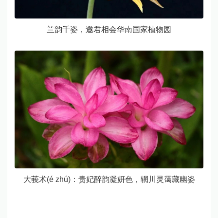
兰韵千姿，邀君相会华南国家植物园
大莪术(é zhú)：贵妃醉韵凝妍色，辋川灵霭藏幽姿