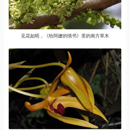
见花如晤，《给阿嬷的情书》里的南方草木