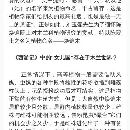
赛的友谊》一文中提到：“感谢一个人，就以他
（她）的名字来为植物命名，千古留存，这是
植物学家们给朋友的最高礼遇，也是最独一无
二的见证”。正是如此，刘玉壶先生为了缅怀陈
焕镛院士对木兰科植物研究的贡献，特以陈院
士之名为植物命名——焕镛木。
《西游记》中的
“
女儿国
”
存在于木兰世界？
正常情况下，高等植物一般需要借助风
媒、虫媒的各种手段将雄性的花粉散播到雌蕊
柱头上，花朵授粉成功后才可结实，这是植物
正常的有性生殖方式。但是，大自然中焕镛木
居群较少且分散，居群内植株数量也较少，雄
株与雌株可能相距较远，传粉昆虫“撮合”它们
的机会少之又少，于是雌株进化出了一种有意