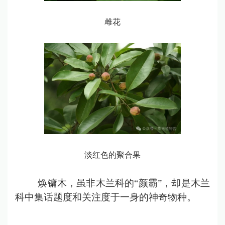
雌花
淡红色的聚合果
焕镛木，虽非木兰科的“颜霸”，却是木兰
科中集话题度和关注度于一身的神奇物种。