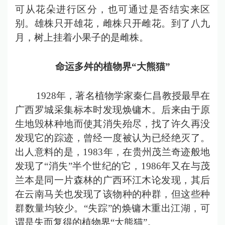
可从花朵进行区分，也可通过是否结实来区
别。雄株只开雄花，雌株只开雌花。到了八九
月，树上挂着小果子的是雌株。
命运多舛的植物界
“
大熊猫
”
1928年，著名植物学家秦仁昌教授最早在
广西罗城采集标本时发现焕镛木。后来由于原
生地毁林种地而使其消失殆尽，找了许久再没
发现它的踪迹，曾经一度被认为已经绝灭了。
出人意料的是，1983年，在贵州茂兰奇迹般地
发现了“消失”半个世纪的它，1986年又在与茂
兰本是同一片森林的广西环江木论发现，其后
在云南马关也发现了该物种的种群，但这些种
群数量均较少。“失踪”的焕镛木重出江湖，可
谓是失而复得的植物界“大熊猫”。