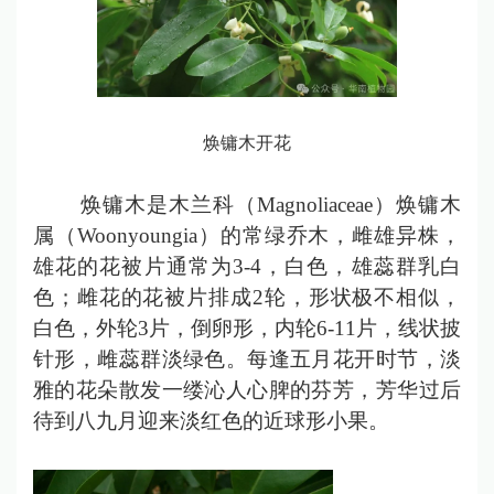
焕镛木开花
焕镛木是木兰科（Magnoliaceae）焕镛木
属（Woonyoungia）的常绿乔木，雌雄异株，
雄花的花被片通常为3-4，白色，雄蕊群乳白
色；雌花的花被片排成2轮，形状极不相似，
白色，外轮3片，倒卵形，内轮6-11片，线状披
针形，雌蕊群淡绿色。每逢五月花开时节，淡
雅的花朵散发一缕沁人心脾的芬芳，芳华过后
待到八九月迎来淡红色的近球形小果。