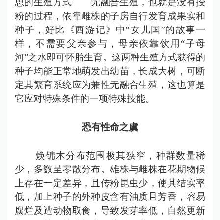
思的生殖方式——无融合生殖，也就是没有授
粉的过程，依靠雌株的子房自行发育成果实和
种子，好比《西游记》中“女儿国”的故事一
样，不需要父亲参与，母亲依靠饮用“子母
河”之水即可怀胎生育。这两种生殖方式获得的
种子均能正常地萌发出幼苗，长成大树，可断
定其繁育系统应为兼性无融合生殖，这也算是
它应对特殊条件的一项特殊技能。
恐有性命之虞
焕镛木分布范围极其狭窄，种群数量稀
少，多数呈零散分布。雄株与雌株在花期物候
上存在一定差异，且传粉昆虫少，使其结实率
低，加上种子的外种皮含有油质且芳香，容易
腐烂及遭动物取食，导致发芽率低，自然更新