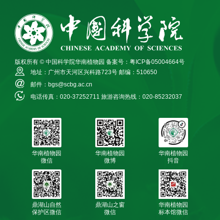
版权所有 © 中国科学院华南植物园
备案号：粤ICP备05004664号
地址：广州市天河区兴科路723号
邮编：510650
邮件：bgs@scbg.ac.cn
电话传真：020-37252711
旅游咨询热线：020-85232037
华南植物园
华南植物园
华南植物园
微信
微博
抖音
鼎湖山自然
鼎湖山之窗
华南植物园
保护区微信
微信
标本馆微信