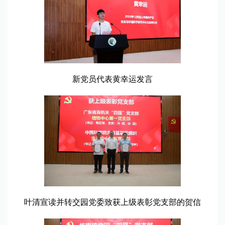
新党员代表黄幸运发言
叶清宣读并转交园党委致获上级表彰党支部的贺信