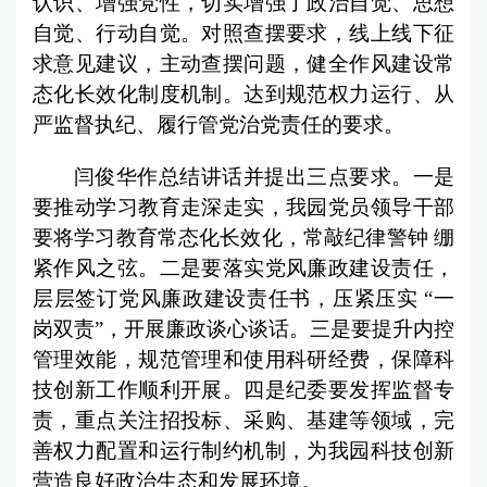
认识、增强党性，切实增强了政治自觉、思想
自觉、行动自觉。对照查摆要求，线上线下征
求意见建议，主动查摆问题，健全作风建设常
态化长效化制度机制。达到规范权力运行、从
严监督执纪、履行管党治党责任的要求。
闫俊华作总结讲话并提出三点要求。一是
要推动学习教育走深走实，我园党员领导干部
要将学习教育常态化长效化，常敲纪律警钟 绷
紧作风之弦。二是要落实党风廉政建设责任，
层层签订党风廉政建设责任书，压紧压实 “一
岗双责”，开展廉政谈心谈话。三是要提升内控
管理效能，规范管理和使用科研经费，保障科
技创新工作顺利开展。四是纪委要发挥监督专
责，重点关注招投标、采购、基建等领域，完
善权力配置和运行制约机制，为我园科技创新
营造良好政治生态和发展环境。