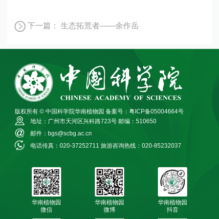
下一篇：
生态拓荒者——余作岳
版权所有 © 中国科学院华南植物园
备案号：粤ICP备05004664号
地址：广州市天河区兴科路723号
邮编：510650
邮件：bgs@scbg.ac.cn
电话传真：020-37252711
旅游咨询热线：020-85232037
华南植物园
华南植物园
华南植物园
微信
微博
抖音