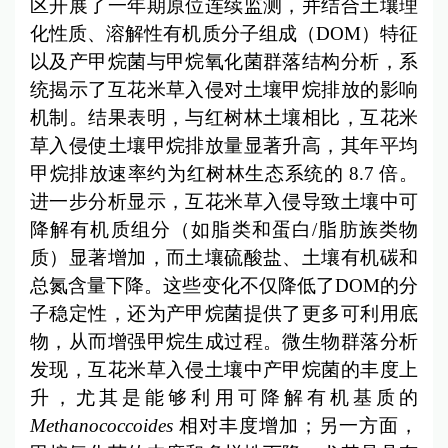
区开展了一年期原位连续监测，并结合土壤理
化性质、溶解性有机质分子组成（DOM）特征
以及产甲烷菌与甲烷氧化菌群落结构分析，系
统揭示了互花米草入侵对土壤甲烷排放的影响
机制。结果表明，与红树林土壤相比，互花米
草入侵使土壤甲烷排放量显著升高，其年平均
甲烷排放速率约为红树林生态系统的 8.7 倍。
进一步分析显示，互花米草入侵导致土壤中可
降解有机质组分（如脂类和蛋白/脂肪族类物
质）显著增加，而土壤硫酸盐、土壤有机碳和
总氮含量下降。这些变化不仅降低了DOM的分
子稳定性，还为产甲烷菌提供了更多可利用底
物，从而增强甲烷生成过程。微生物群落分析
发现，互花米草入侵土壤中产甲烷菌的丰度上
升，尤其是能够利用可降解有机基质的
Methanococcoides
相对丰度增加；另一方面，