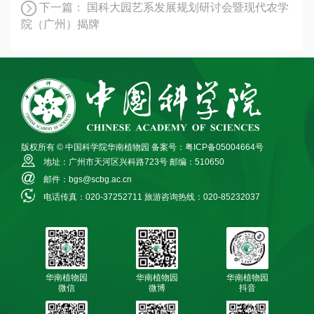
下一篇：
国科大园艺系发展规划研讨会暨现代农学
院（广州）揭牌
版权所有 © 中国科学院华南植物园
备案号：粤ICP备05004664号
地址：广州市天河区兴科路723号
邮编：510650
邮件：bgs@scbg.ac.cn
电话传真：020-37252711
旅游咨询热线：020-85232037
华南植物园
华南植物园
华南植物园
微信
微博
抖音