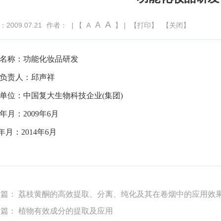
A
A
009.07.21
作者：
| 【
A
】 |
【打印】
【关闭】
名称：功能化妆品研发
负责人：邱声祥
单位：中国复大生物科技企业
(
集团
)
年月：
2009
年
6
月
年月：
2014
年
6
月
一篇：
荔枝黄酮的高效提取、分离、纯化及其在卷烟中的应用效
一篇：
植物有效成分的提取及应用