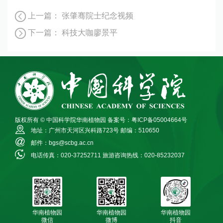
上一篇：
张肇骞院士纪念视频
下一篇：
科技大咖廖景平
版权所有 © 中国科学院华南植物园
备案号：粤ICP备05004664号
地址：广州市天河区兴科路723号
邮编：510650
邮件：bgs@scbg.ac.cn
电话传真：020-37252711
旅游咨询热线：020-85232037
华南植物园
华南植物园
华南植物园
微信
微博
抖音