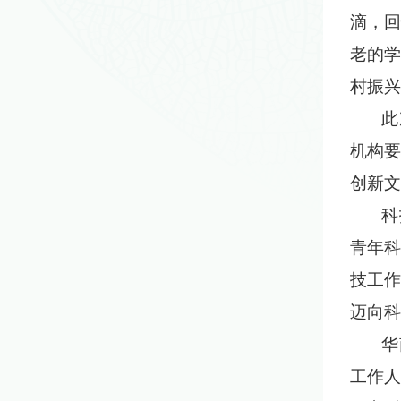
滴，回
老的学
村振兴
此次
机构要
创新文
科技
青年科
技工作
迈向科
华南
工作人