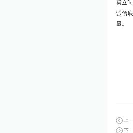
勇立时
诚信底
量。
上
下