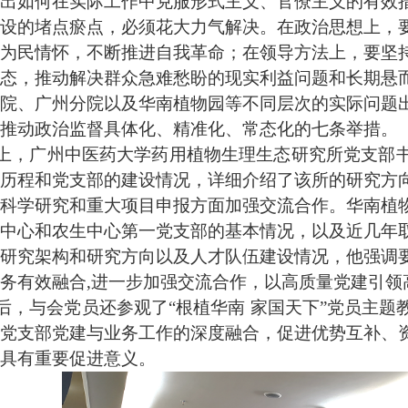
出如何在实际工作中克服形式主义、官僚主义的有效
设的堵点瘀点，必须花大力气解决。在政治思想上，
为民情怀，不断推进自我革命；在领导方法上，要坚
态，推动解决群众急难愁盼的现实利益问题和长期悬
院、广州分院以及华南植物园等不同层次的实际问题
推动政治监督具体化、精准化、常态化的七条举措。
上，广州中医药大学药用植物生理生态研究所党支部
历程和党支部的建设情况，详细介绍了该所的研究方
科学研究和重大项目申报方面加强交流合作。华南植
中心和农生中心第一党支部的基本情况，以及近几年
研究架构和研究方向以及人才队伍建设情况，他强调
务有效融合
,
进一步加强交流合作，以高质量党建引领
后，与会党员还参观了
“
根植华南
家国天下
”
党员主题
党支部党建与业务工作的深度融合，促进优势互补、
具有重要促进意义。