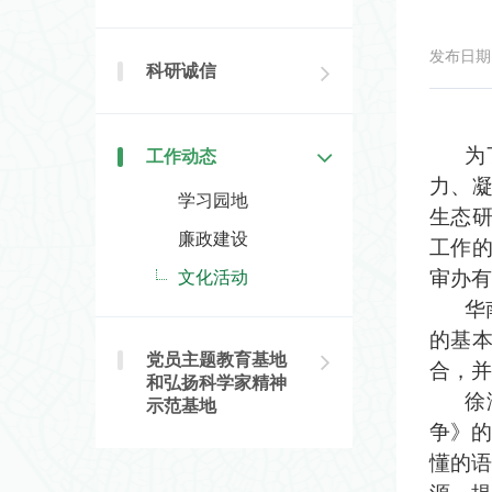
发布日期：2
科研诚信
为
工作动态
力、
学习园地
生态
廉政建设
工作
审办有
文化活动
华
的基
党员主题教育基地
合，并
和弘扬科学家精神
徐
示范基地
争》的
懂的语