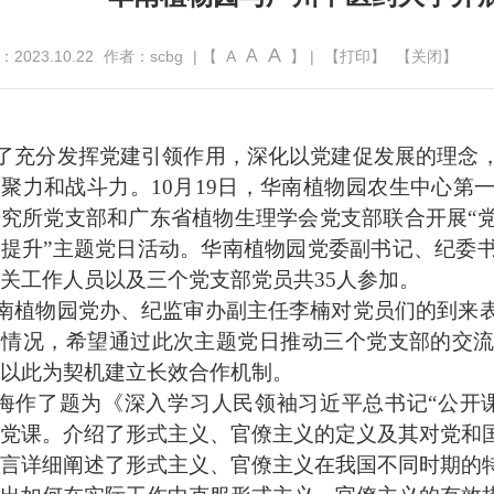
A
A
023.10.22
作者：scbg
| 【
A
】 |
【打印】
【关闭】
了充分发挥党建引领作用，深化以党建促发展的理念
凝聚力和战斗力。
10
月
19
日，华南植物园农生中心第
研究所党支部和广东省植物生理学会党支部联合开展
“
的提升
”
主题党日活动。华南植物园党委副书记、纪委
关工作人员以及三个党支部党员共
35
人参加。
南植物园党办、纪监审办副主任李楠对党员们的到来
本情况，希望通过此次主题党日推动三个党支部的交
以此为契机建立长效合作机制。
海作了题为《深入学习人民领袖习近平总书记
“
公开
党课。介绍了形式主义、官僚主义的定义及其对党和
言详细阐述了形式主义、官僚主义在我国不同时期的