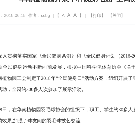
A
A
018.06.15
作者：scbg
| 【
A
】 |
【打印】
【关闭】
深入贯彻落实国家《全民健身条例》和《全民健身计划（
2016-2
动全民健身运动不断向前发展，根据中国科学院体育协会《关
南植物园工会制定了
2018
年
“
全民健身日
”
活动方案，组织开展了
活动，全园约
300
多人次参加了展示活动。
8
日，在华南植物园羽毛球协会的组织下，职工、学生约
30
多人
的效果
,
加强了球友间的羽毛球技艺交流。