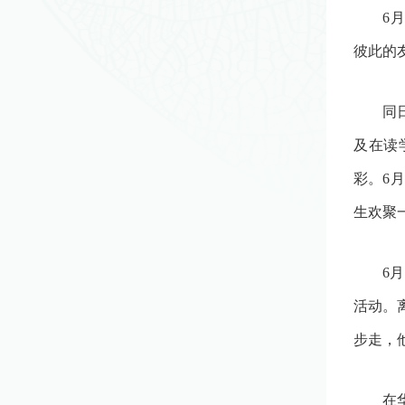
6
月
彼此的
同
及在读
彩。
6
月
生欢聚
6
月
活动。
步走，
在