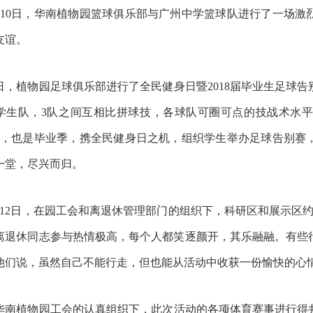
10
日，华南植物园篮球俱乐部与广州中学篮球队进行了一场激
友谊。
日，植物园足球俱乐部进行了全民健身日暨
2018
届毕业生足球告
学生队，
3
队之间互相比拼球技，各球队可圈可点的技战术水平
，也是毕业季，携全民健身日之机，组织学生举办足球告别赛
一堂，尽兴而归。
12
日，在园工会和离退休管理部门的组织下，科研区和展示区
离退休同志参与热情极高，每个人都笑逐颜开，其乐融融。有些
他们说，虽然自己不能行走，但也能从活动中收获一份愉快的心
华南植物园工会的认真组织下，此次活动的各项体育赛事进行得