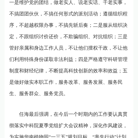
一是维护党的团结，做老实人、说老实话、干老实事，
不搞团团伙伙，不搞任何形式的派别活动；遵循组织程
序，不超越权限办事，不搞先斩后奏；二是服从组织决
定，不跟组织讨价还价，不欺骗组织、对抗组织；三是
管好亲属和身边工作人员，不让他们擅权干政，不让他
们利用特殊身份谋取非法利益；四是严格遵守科研管理
制度和财经纪律，不断提高科技创新的效率和效益；五
是做好做实本职工作，服务改革、服务发展、服务民
生、服务群众、服务党员。
任海最后强调，在今后一个时期内的工作要认真贯
彻落实中科院夏季党组扩大会议精神，深化作风建设，
为实施华南植物园
“
一三五
”
规划目标、
“
率先行动
”
计划