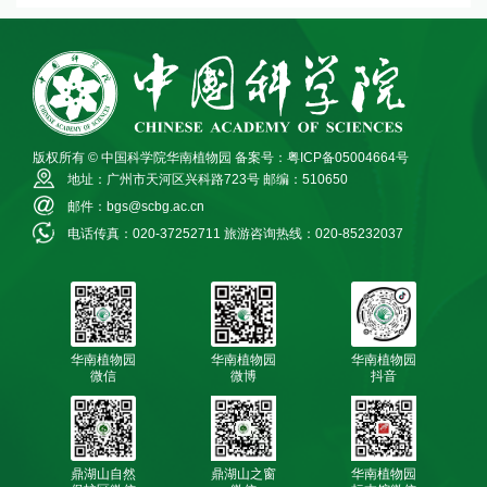
版权所有 © 中国科学院华南植物园
备案号：粤ICP备05004664号
地址：广州市天河区兴科路723号
邮编：510650
邮件：bgs@scbg.ac.cn
电话传真：020-37252711
旅游咨询热线：020-85232037
华南植物园
华南植物园
华南植物园
微信
微博
抖音
鼎湖山自然
鼎湖山之窗
华南植物园