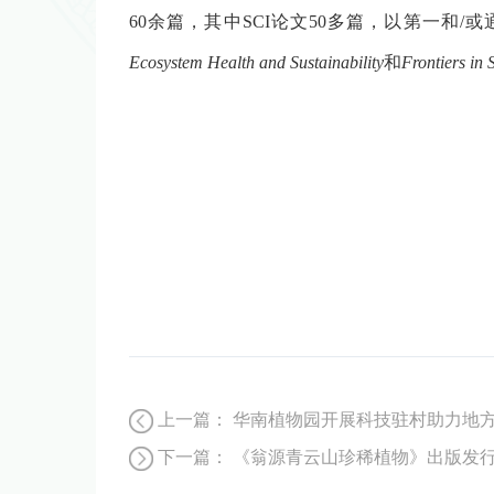
60
余篇，其中
SCI
论文
50
多篇，以第一和
/
或
Ecosystem Health and Sustainability
和
Frontiers in 
上一篇：
华南植物园开展科技驻村助力地
下一篇：
《翁源青云山珍稀植物》出版发