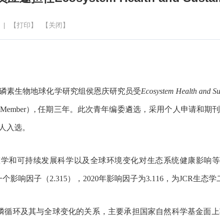
 |
【打印】
【关闭】
磷素生物地球化学研究组侯恩庆研究员受
Ecosystem Health and Sus
d Member
）
,
任期三年。此次青年编委遴选，采用个人申请和期
人入选。
态学和可持续发展科学以及全球环境变化对生态系统健康影响等
一个影响因子（
2.315
），
2020
年影响因子为
3.116
，为
JCR
生态学
磷循环及其与全球变化的关系，主要承担国家自然科学基金面上