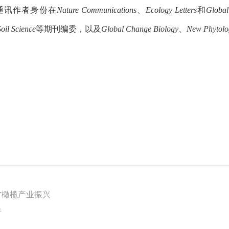
通讯作者身份在
Nature Communications
、
Ecology Letters
和
Global
Soil Science
等期刊编委，以及
Global Change Biology
、
New Phytolo
方橄榄产业振兴
行