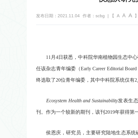
A
A
发布日期：2021.11.04
作者：scbg
| 【
A
】
11
月
4
日获悉，中科院华南植物园生态中心
任该杂志青年编委（
Early Career Editorial Boar
终选取了
20
位青年编委，其中中科院系统仅有
2
Ecosystem Health and Sustainability
发表生
刊。作为一个较新的期刊，该刊
2019
年获得第
侯恩庆，研究员，主要研究陆地生态系统