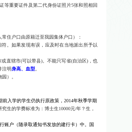
证等重要证件及第二代身份证照片
5
张和照相回
人常住户口由原籍迁至我园集体户口）：
相符。如果发现有误，应及时在当地派出所予以
市或直辖市
(
可以带县
)
。不能只写省
(
自治区
)
，也
并注明
身高、血型
。
物园）。
期前入学的学生仍执行原政策，
2014
年秋季学期
研究生的学费标准为：博士生
10000
元
/
年？生，
行账户（随录取通知书发放的建行卡）中。国