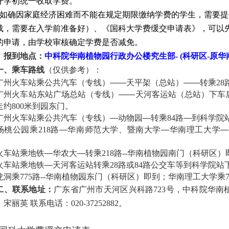
开学初统一收取学费。
如确因家庭经济困难而不能在规定期限缴纳学费的学生，需要提
载，需要在入学前准备好）、《国科大学费缓交申请表》，可以
的申请，由学校审核确定学费是否减免。
、报到地点：
中科院华南植物园行政办公楼究生部
- (
科研区
-
原华
一、乘车路线
（仅供参考）：
广州火车站乘公共汽车（专线）——天平架（总站）——转乘
28
广州火车站东站广场总站（专线）——天河客运站（总站）下车
走约
800
米到园东门。
广州火车站乘公共汽车（专线）—动物园—转乘
84
路—到科学院
杨桃公园乘
218
路—华南师范大学、暨南大学—华南理工大学—
火车站乘地铁—华农大—转乘
218
路
--
华南植物园南门（科研区）
火车站乘地铁—天河客运站转乘
28
路或
84
路公交车等到科学院站
龙洞乘
775
路
--
华南植物园东门（科研区）即到；华南理工大学乘
二、联系地址：
广东省广州市天河区兴科路
723
号，中科院华南
：宋丽英 联系电话：
020-37252882
。