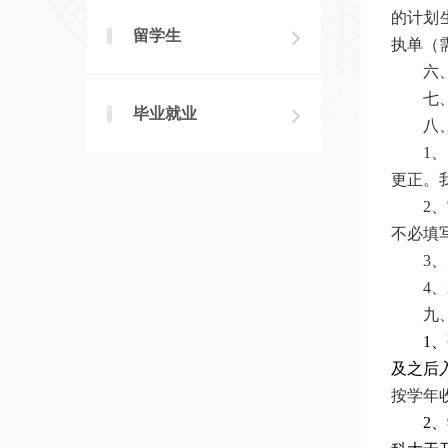
的计划
留学生
执单（
六
七
毕业就业
八
1
、
更正。
2
、
不必填
3
、
4
、
九
1
、
及之后
按学年
2
、