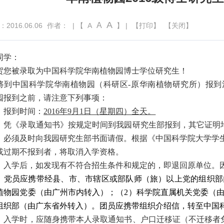
A
A
016.06.06
作者：
| 【
A
】 |
【打印】
【关闭】
同学：
贺您被录取为中国科学院华南植物园博士学位研究生！
将到中国科学院华南植物园（科研区
-
原华南植物研究所）报到
园报到之前，请注意下列事项：
、报到时间：
2016
年
9
月
1
日（星期四）全天。
、凭《录取通知书》按规定时间到我园研究生部报到，其它证明
，必须及时向我园研究生部书面请假。根据《中国科学院大学学
或过期不报到者，将取消入学资格。
、入学后，如发现有不符合招生条件和规定的，即退回原单位。
、
党员应携带经县、市、市辖区或部队师（旅）以上党的组织部
植物园党委（由广州市内转入）；（
2
）科学院直属机关党委（
组织部（由广东省外转入）。团员应携带组织介绍信，转至中国
、入学时，应随身携带本人录取通知书、户口迁移证（不迁移者