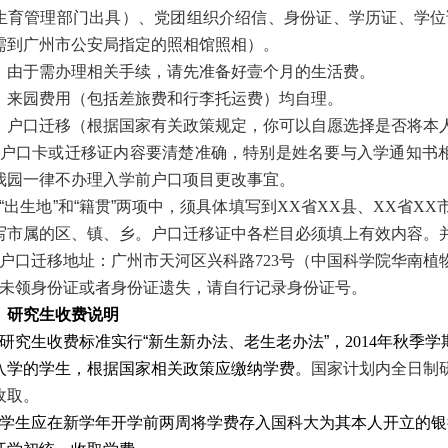
生育管理部门出具）、党团组织介绍信、身份证、学历证、学位
需到广州市公安局指定的照相馆照相）。
、由于需办理相关手续，请先准备好壹个月的生活费。
、来园费用（包括差旅费和行李托运费）均自理。
、户口迁移（根据国家有关政策规定，你可以自愿选择是否将本
户口卡或迁移证内容要清楚准确，特别是姓名要与入学通知书
我园一律不办理入学前户口项目更改事宜。
“出生地”和“籍贯”两项中，须具体填写到
XX
省
XX
县、
XX
省
XX
写市属的区、镇、乡。户口迁移证中各栏目必须填上有效内容。
户口迁移地址：广州市天河区兴科路
723
号（中国科学院华南植
未领身份证或者身份证遗失，请自行记录身份证号。
、
研究生收费说明
研究生收费标准实行“新生新办法、老生老办法”，
2014
年秋季学
入学的学生，根据国家相关政策应缴纳学费。
国家计划内全日制
收取。
学生应在新学年开学前两周将学费存入国科大为其本人开立的银