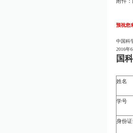
附件：
预祝您
中国科
2016
年
6
国
姓名
学号
身份证