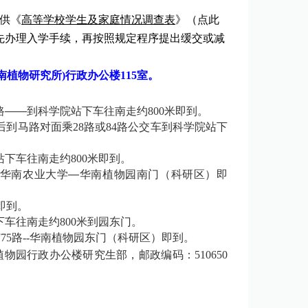
供《
高等学校学生及家庭情况调查表
》（点此
先办理入学手续，再按照规定程序提出缓交或减
南植物研究所
)
行政办公楼
115
室。
路——到科学院站下车往南走约
800
米即到。
后到马路对面乘
28
路或
84
路公交车到科学院站下
站下车往南走约
800
米即到。
华南农业大学—华南植物园南门（科研区）即
即到。
下车往南走约
800
米到园东门。
775
路
--
华南植物园东门（科研区）即到。
植物园行政办公楼研究生部，邮政编码：
510650