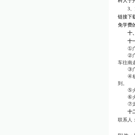
科大于
3
、
链接下
免学费
十
十
①
②
车往南
③
④
到。
⑤
⑥
⑦
十
联系人