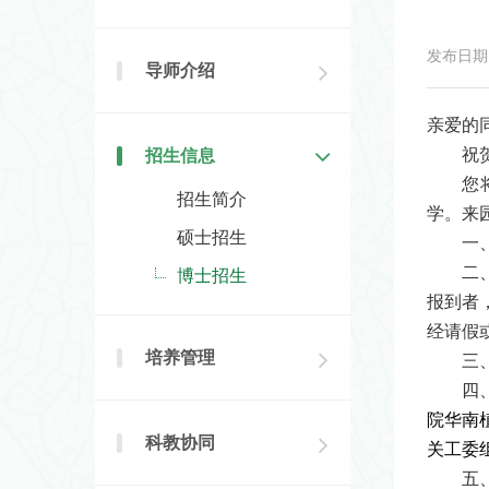
发布日期：2
导师介绍
亲爱的
祝
招生信息
您
招生简介
学。来
硕士招生
一
二
博士招生
报到者
经请假
培养管理
三
四
院华南
科教协同
关工委
五