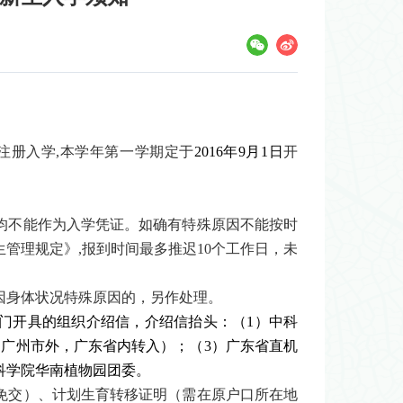
注册入学
,
本学年第一学期定于
2016
年
9
月
1
日
开
均不能作为入学凭证。如确有特殊原因不能按时
生管理规定》
,
报到时间最多推迟
10
个工作日，未
因身体状况特殊原因的，另作处理。
门开具的组织介绍信，介绍信抬头：（
1
）中科
由广州市外，广东省内转入）；（
3
）广东省直机
科学院华南植物园团委。
免交）、计划生育转移证明（需在原户口所在地