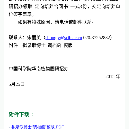
研招办领取“定向培养合同书”一式
3
份，交定向培养单
位签字盖章。
如果有特殊原因，请
电话或邮件
联系
。
联系人：宋丽英（
shongly@scib.ac.cn
020-37252882
）
附件：拟录取博士“调档函”模版
中国科学院华南植物园研招办
2015
年
5
月
25
日
附件下载：
拟录取博士“调档函”模版.PDF