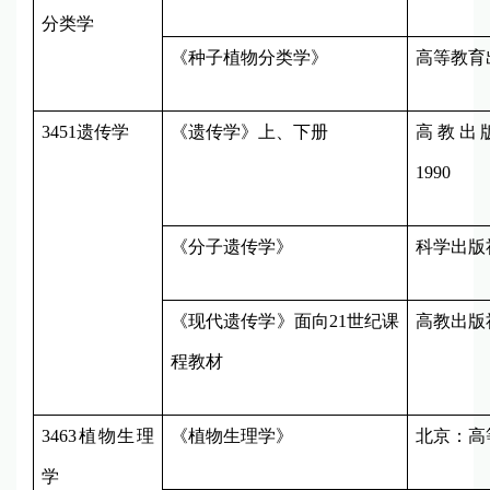
分类学
《种子植物分类学》
高等教育
3451
遗传学
《遗传学》上、下册
高教出
1990
《分子遗传学》
科学出版
《现代遗传学》面向
21
世纪课
高教出版
程教材
3463
植物生理
《植物生理学》
北京：
高
学