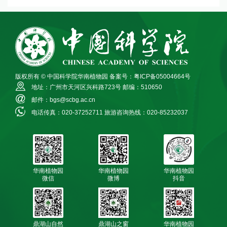
版权所有 © 中国科学院华南植物园
备案号：粤ICP备05004664号
地址：广州市天河区兴科路723号
邮编：510650
邮件：bgs@scbg.ac.cn
电话传真：020-37252711
旅游咨询热线：020-85232037
华南植物园
华南植物园
华南植物园
微信
微博
抖音
鼎湖山自然
鼎湖山之窗
华南植物园
保护区微信
微信
标本馆微信