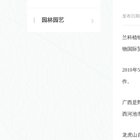
发布日期：2
园林园艺
兰科植
物国际
201
作。
广西是
西河池
龙虎山自