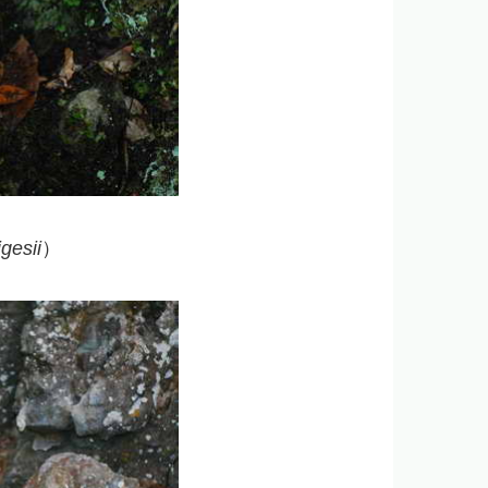
gesii
）