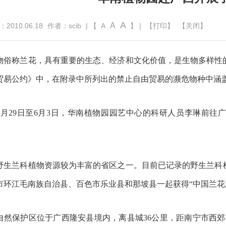
A
A
010.06.18
作者：scib
| 【
A
】 |
【打印】
【关闭】
物俗称兰花，具有重要的生态、经济和文化价值，是生物多样性的
贸易公约》中，在附录中所列出的禁止自由贸易的濒危物种中涵
0年5月29日至6月3日，华南植物园园艺中心的科研人员李琳前
野生兰科植物资源较为丰富的省区之一。目前已记录的野生兰科植物有
市环江毛南族自治县、百色市乐业县和那坡县一起获得“中国兰花
然保护区位于广西隆安县境内，离县城36公里，距南宁市西郊80公