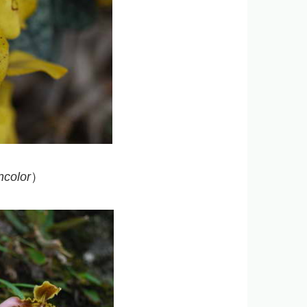
ncolor
）