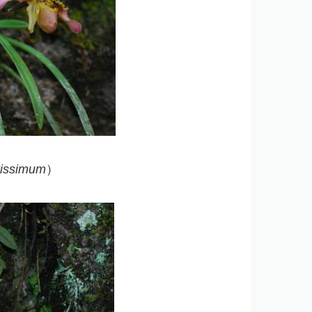
tissimum
）