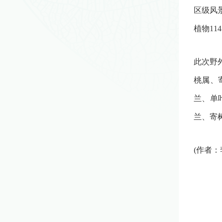
区级风
植物1
此次野
桃属、
兰、单
兰、寄
(作者