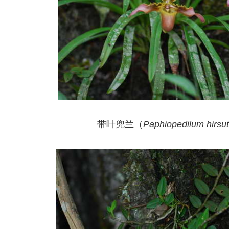
带叶兜兰（
Paphiopedilum hirsu