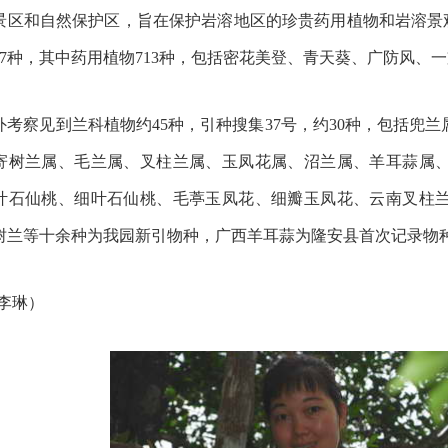
景区和自然保护区，旨在保护岩溶地区的珍贵药用植物和岩溶景观
147种，其中药用植物713种，包括密花美登、青天葵、广防风、
外考察见到兰科植物约45种，引种搜集37号，约30种，包括兜
寄树兰属、毛兰属、叉柱兰属、玉凤花属、沼兰属、羊耳蒜属
叶石仙桃、细叶石仙桃、毛葶玉凤花、细瓣玉凤花、云南叉柱
树兰等十余种为我园新引物种，广西羊耳蒜为隆安县首次记录物
：李琳）