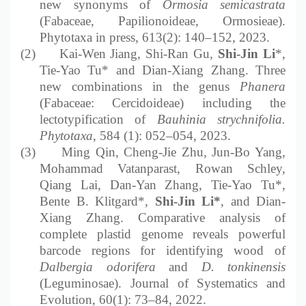
new synonyms of
Ormosia semicastrata
(Fabaceae, Papilionoideae,
Ormosieae).
Phytotaxa
in press
, 613(2): 140
–
152, 202
3
.
(2)
Kai-Wen Jiang, Shi-Ran Gu,
Shi-Jin Li
*,
Tie-Yao Tu* and Dian-Xiang Zhang. Three
new combinations in the genu
s
Phanera
(Fabaceae: Cercidoideae) including the
lectotypification of
Bauhinia strychnifolia.
Phytotaxa
, 584 (1): 052–054, 2023.
(3)
Ming Qin, Cheng-Jie Zhu, Jun-Bo Yang,
Mohammad Vatanparast, Rowan Schley,
Qiang Lai, Dan-Yan Zhang, Tie-Yao Tu*,
Bente B. Klitgard*,
Shi-Jin Li*
, and Dian-
Xiang Zhang. Comparative analysis of
complete plastid genome reveals powerful
barcode regions for identifying wood of
Dalbergia odorifera
and
D. tonkinensis
(Leguminosae). Journal of Systematics and
Evolution, 60(1): 73
–
84, 2022.