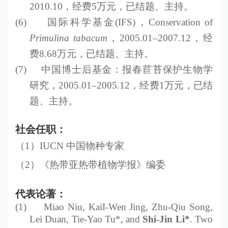
2010.10
，经费
5
万元，已结题、主持。
(6)
国际科学基金
(IFS)
，
Conservation of
Primulina tabacum
，
2005.01–2007.12
，经
费
8.68
万元，已结题、主持。
(7)
中国博士后基金：报春苣苔保护生物学
研究，
2005.01–2005.12
，经费
1
万元，已结
题、主持。
社会任职：
（
1
）
IUCN
中国物种专家
（
2
）《热带亚热带植物学报》编委
代表论著：
(1)
Miao
N
iu
, K
ai
I-W
en
J
ing
,
Zhu-Qiu Song,
Lei Duan, Tie-Yao Tu*, and
Shi-Jin Li*
. Two