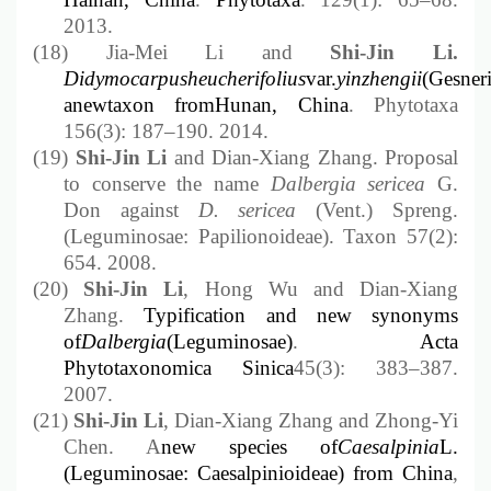
2013.
(18)
Jia-Mei Li and
Shi-Jin
Li.
Didymocarpus
heucherifolius
var.
yinzhengii
(Gesneri
a
new
taxon from
Hunan
, China
.
Phytotaxa
156(3): 187–190. 2014.
(19)
Shi-Jin
Li
and
Dian-Xiang Zhang. Proposal
to conserve the name
Dalbergia sericea
G.
Don against
D. sericea
(Vent.) Spreng.
(Leguminosae: Papilionoideae). Taxon 57(2):
654. 2008.
(20)
Shi-Jin
Li
, Hong Wu and Dian-Xiang
Zhang.
Typification and new synonyms
of
Dalbergia
(Leguminosae)
.
Acta
Phytotaxonomica Sinica
45(3): 383
–
387.
2007.
(21)
Shi-Jin
Li
, Dian-Xiang Zhang and Zhong-Yi
Chen. A
new species of
Caesalpinia
L.
(Leguminosae: Caesalpinioideae) from China
,