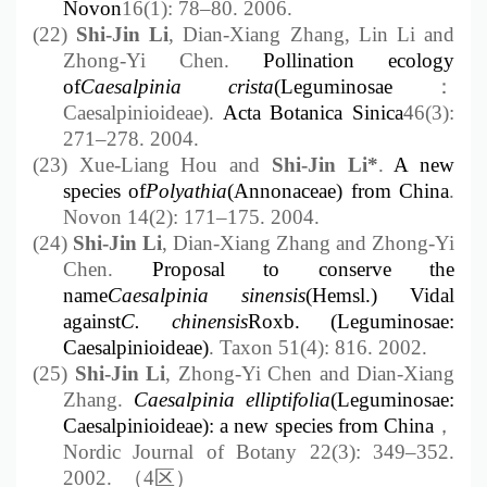
Novon
16(1): 78
–
80. 2006.
(22)
Shi-Jin
Li
, Dian-Xiang Zhang, Lin Li and
Zhong-Yi Chen.
Pollination ecology
of
Caesalpinia crista
(Leguminosae
：
Caesalpinioideae)
.
Acta Botanica Sinica
46(3):
271
–
278. 2004.
(23)
Xue-Liang Hou and
Shi-Jin
Li*
.
A new
species of
Polyathia
(Annonaceae) from China
.
Novon 14(2): 171
–
175. 2004.
(24)
Shi-Jin Li
, Dian-Xiang Zhang and Zhong-Yi
Chen.
Proposal to conserve the
name
Caesalpinia sinensis
(Hemsl.) Vidal
against
C. chinensis
Roxb. (Leguminosae:
Caesalpinioideae)
. Taxon 51(4): 816. 2002.
(25)
Shi-Jin
Li
, Zhong-Yi Chen and Dian-Xiang
Zhang.
Caesalpinia elliptifolia
(Leguminosae:
Caesalpinioideae): a new species from China
，
Nordic Journal of Botany 22(3): 349
–
352.
2002.
（
4
区）