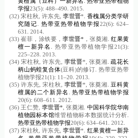
黄檀属（豆科）一新异名
.
热带亚热带植物
学报
23(5): 488
–490
. 2015.
(32)
宋柱秋
,
许东先
,
李世晋
*.
香槐属分类学研
究随记
.
热带亚热带植物学报
22(6): 624
–
631. 2014.
(33)
崔菲，涂铁要，
李世晋
*
，张奠湘
.
红果黄
檀一新异名
.
热带亚热带植物学报
21(3):
225
–
228. 2013.
(34)
宋柱秋
,
许东先
,
李世晋
*,
张奠湘
.
疏花长
柄山蚂蝗复合体
(
豆科
)
的修订
.
热带亚热带
植物学报
21(1): 11
–
20. 2013.
(35)
许东先
,
宋柱秋
,
李世晋
*,
张奠湘
.
豆科黄
檀属的二个新异名
.
热带亚热带植物学报
20(6): 608
–
611. 2012.
(36)
王仁赞
,
李世晋
*
,
张奠湘
.
中国科学院华南
植物园标本馆
维管植物标本数据统计分析
.
热带亚热带植物学报
20(6): 634
–
641. 2012.
(37)
宋柱秋
,
许东先
,
李世晋
*.
红果黄檀一新异