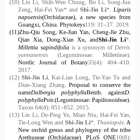
(10)
Lin Li, Shih-Wen Chung, Bo Li, Song-Jun
Zeng, Hai-Fei Yan* and
Shi-Jin Li
*.
Liparis
napoensis
(Orchidaceae), a new species from
Guangxi, China
.
Phytokeys
119: 31
–
37. 2019.
(11)
Zhu-Qiu Song, Ke-Jian Yan, Cheng-Jie Zhu,
Qian Xia, Dong-Xian Xu, and
Shi-Jin Li
*
.
Millettia sapindifolia
is a synonym of
Derris
yunnanensis
(Leguminosae: Millettieae)
.
Nordic Journal of Botany
35(4): 404
–
410.
2017.
(12)
Shi-Jin Li
, Kai-Lian Long, Tie-Yao Tu and
Dian-Xiang Zhang.
Proposal to conserve the
name
Dalbergia polyphylla
Benth. against
D.
polyphylla
Poir.
(Leguminosae: Papilionoideae)
.
Taxon 64(4): 851
–
852. 2015.
(13)
Lin Li, De-Ping Ye, Miao Niu, Hai-Fei Yan,
Tie-Long Wen and
Shi-Jin Li
*.
Thuniopsis
:
A
New orchid genus and phylogeny of the tribe
Arethuseae (Orchidaceae)
.
PLoS ONE
10(8):