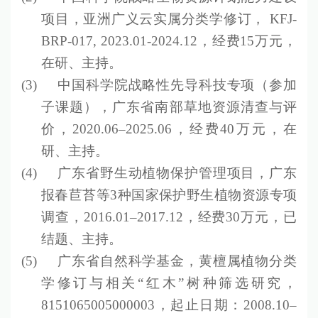
项目，亚洲广义云实属分类学修订，
KFJ-
BRP-017, 2023.01-2024.12
，经费
15
万元，
在研、主持。
(3)
中国科学院战略性先导科技专项（参加
子课题），广东省南部草地资源清查与评
价，
2020.06–2025.06
，经费
40
万元，在
研、主持。
(4)
广东省野生动植物保护管理项目，广东
报春苣苔等
3
种国家保护野生植物资源专项
调查，
2016.01–2017.12
，经费
30
万元，已
结题、主持。
(5)
广东省自然科学基金，黄檀属植物分类
学修订与相关
“
红木
”
树种筛选研究，
8151065005000003
，起止日期：
2008.10–