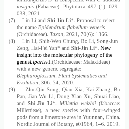
insignis
(Fabaceae).
Phytotaxa 497 (1): 029–
038, 2021.
(7)
Lin Li and
Shi-Jin Li
*.
Proposal
to reject
the name
Epidendrum flabellum-veneris
(Orchidaceae).
Taxon
, 2021, 70(6): 1366.
(8)
Lin Li, Shih-Wen
Chung, Bo Li, Song-Jun
Zeng, Hai-Fei Yan* and
Shi-Jin Li
*
.
New
insight into the molecular phylogeny of the
genus
Liparis
s.l.
(Orchidaceae: Malaxideae)
with a new generic segregate:
Blepharoglossum
.
Plant Systematics and
Evolution
, 306: 54, 2020.
(9)
Zhu-Qiu Song, Qian Xia, Kai Zhang, Bo
Pan, Jian-Wu Li, Dong-Xian Xu, Shuai Liao,
and
Shi-Jin Li
*.
Millettia weizhii
(fabaceae:
Millettieae), a new species with four-winged
pods from a limestone area in Yuunnan, China.
Nordic Journal of Botany, e01964, 1
–6
. 2019.