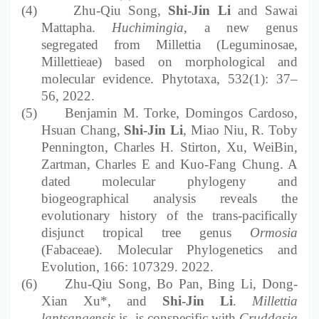
(4)
Zhu-Qiu Song,
Shi-Jin Li
and
Sawai
Mattapha.
Huchimingia
, a new genus
segregated from Millettia (Leguminosae,
Millettieae) based on morphological and
molecular evidence. Phytotaxa, 532(1): 37
–
56, 2022.
(5)
Benjamin M. Torke, Domingos Cardoso,
Hsuan Chang,
Shi-Jin Li
, Miao Niu, R. Toby
Pennington, Charles H. Stirton, Xu, WeiBin,
Zartman, Charles E and Kuo-Fang Chung. A
dated molecular phylogeny and
biogeographical analysis reveals the
evolutionary history of the trans-pacifically
disjunct tropical tree genus
Ormosia
(Fabaceae). Molecular Phylogenetics and
Evolution, 166: 107329. 2022.
(6)
Zhu-Qiu Song, Bo Pan, Bing Li, Dong-
Xian Xu*, and
Shi-Jin Li
.
Millettia
lantsangensis
is
is conspecific with
Cruddasia