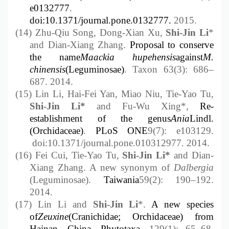
e0132777
.
doi:10.1371/journal.pone.0132777.
2015.
(14)
Zhu-Qiu Song, Dong-Xian Xu,
Shi-Jin Li
*
and Dian-Xiang Zhang.
Proposal to conserve
the name
Maackia hupehensis
against
M.
chinensis
(Leguminosae)
. Taxon 63(3): 686
–
687. 2014.
(15)
Lin Li, Hai-Fei Yan, Miao Niu, Tie-Yao Tu,
Shi-Jin
Li*
and
Fu-Wu Xing*,
Re-
establishment of the genus
Ania
Lindl.
(Orchidaceae)
.
PLoS ONE
9(7): e103129.
doi:10.1371/journal.pone.010312977. 2014.
(16)
Fei Cui, Tie-Yao Tu,
Shi-Jin
Li*
and
Dian-
Xiang Zhang. A new synonym of
Dalbergia
(Leguminosae).
Taiwania
59(2): 190
–
192.
2014.
(17)
Lin Li and
Shi-Jin
Li
*.
A new species
of
Zeuxine
(Cranichidae; Orchidaceae) from
Hainan, China
.
Phytotaxa
. 129(1): 65
–
68.