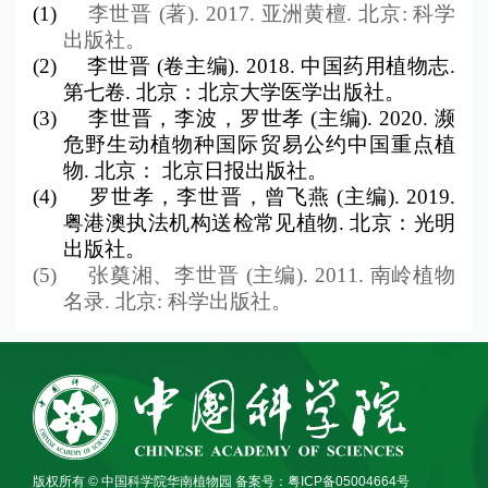
(1)
李世晋
(
著
). 2017.
亚洲黄檀
.
北京
:
科学
出版社。
(2)
李世晋
(
卷主编
). 2018.
中国药用植物志
.
第七卷
.
北京：北京大学医学出版社。
(3)
李世晋，李波，罗世孝
(
主编
). 2020.
濒
危野生动植物种国际贸易公约中国重点植
物
.
北京：
北京日报出版社。
(4)
罗世孝，李世晋，曾飞燕
(
主编
). 2019.
粤港澳执法机构送检常见植物
.
北京：光明
出版社。
(5)
张奠湘、
李世晋
(
主编
). 2011.
南岭
植物
名录
.
北京
:
科学出版社。
版权所有 © 中国科学院华南植物园
备案号：粤ICP备05004664号