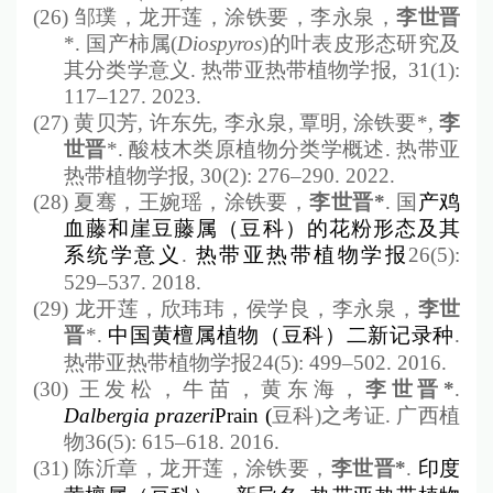
(26)
邹璞，龙开莲，涂铁要，李永泉，
李世晋
*.
国产柿属
(
Diospyros
)
的叶表皮形态研究及
其分类学意义
.
热带亚热带植物学报
,
31(1):
117
–1
27. 2023.
(27)
黄贝芳
,
许东先
,
李永泉
,
覃明
,
涂铁要
*,
李
世晋
*.
酸枝木类原植物分类学概述
.
热带亚
热带植物学报
, 30(2): 276
–
290. 2022.
(28)
夏骞，王婉瑶，涂铁要，
李世晋
*
.
国
产鸡
血藤和崖豆藤属（豆科）的花粉形态及其
系统学意义
.
热带亚热带植物学报
26(5):
529
–537
. 2018.
(29)
龙开莲，欣玮玮，侯学良，李永泉，
李世
晋
*.
中国黄檀属植物（豆科）二新记录种
.
热带亚热带植物学报
24(5): 499
–502
. 2016.
(30)
王发松，牛苗，黄东海，
李世晋
*
.
Dalbergia prazeri
Prain (
豆科
)
之考证
.
广西植
物
36(5): 615
–
618. 2016.
(31)
陈沂章，龙开莲，涂铁要，
李世晋
*
.
印度