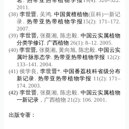
名
.
热带亚热带植物学报
19(4): 320
–
322.
2011.
(38)
李世晋
,
吴鸿
.
中国黄檀植物
(
豆科
)
一新记
录
.
热带亚热带植物学报
15(2): 171
–
172.
2007.
(39)
李世晋
,
张奠湘
,
陈忠毅
.
中国云实属植物
分类学修订
.
广西植物
26(1): 8
–
12. 2005.
(40)
李世晋
,
张奠湘
,
黄向旭
,
陈忠毅
.
中国云实
属叶脉形态学
.
热带亚热带植物学报
12(2):
133
–
141. 2004.
(41)
侯学良
,
李世晋
*
.
中国番荔枝科省级分布
新记录
.
热带亚热带植物学报
11(2): 171
–
174. 2003.
(42)
李世晋
,
张奠湘
,
陈忠毅
.
中国云实属植物
一新记录
，广西植物
21(2): 106. 2001.
出版专著：