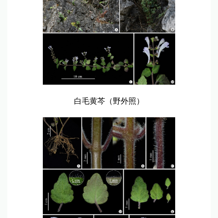
白毛黄芩（野外照）