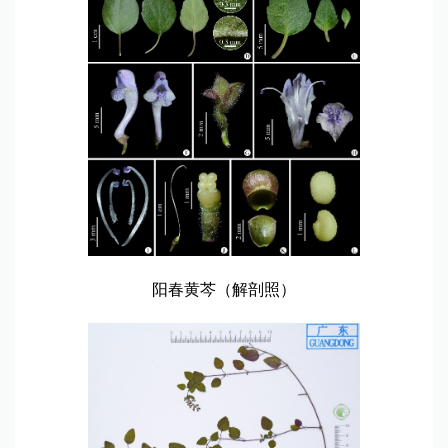
阳春黄芩（解剖照）