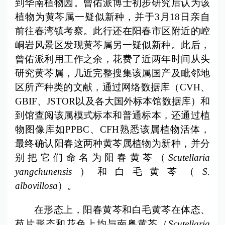
到华南植物园。曾佑派博士初步研究后认为该
植物为黄芩属一疑似新种，并于3月18日亲自
前往春湾镇考察。此行还在阳春市区附近的崆
峒岩风景区发现黄芩属另一疑似新种。此后，
曾佑派利用工作之余，花费了近两年时间从头
研究黄芩属，几近完整搜集该属国产及毗邻地
区所产种类的文献，通过网络数据库（CVH、
GBIF、JSTOR以及各大国外标本馆数据库）和
到馆查阅该属模式标本和普通标本，还通过植
物图像库如PPBC、CFH熟悉该属植物活体，
最终确认阳春这两种黄芩属植物为新种，并分
别把它们命名为阳春黄芩（
Scutellaria
yangchunensis
）和白毛黄芩（
S.
albovillosa
）。
在形态上，阳春黄芩和白毛黄芩在体态、
苞片形态和花色上均与南粤黄芩（
Scutellaria