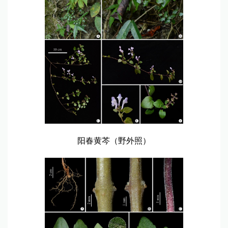
阳春黄芩（野外照）