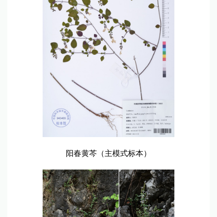
阳春黄芩（主模式标本）