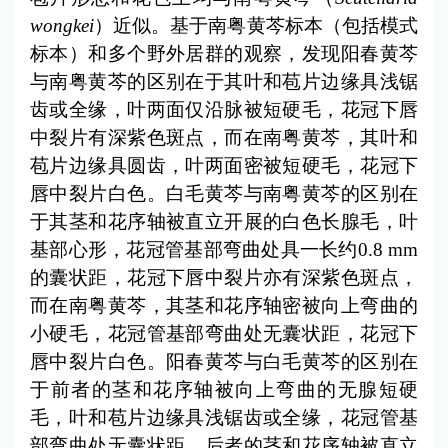
wongkei
）近似。基于南粤黄芩标本（包括模式
标本）和多个野外居群的观察，发现阳春黄芩
与南粤黄芩的区别在于其叶和苞片边缘具浅锯
齿或全缘，叶两面仅沿脉被短硬毛，花冠下唇
中裂片有深紫色斑点，而在南粤黄芩，其叶和
苞片边缘具圆齿，叶两面密被短硬毛，花冠下
唇中裂片白色。白毛黄芩与南粤黄芩的区别在
于其茎和花序轴被直立开展的白色长腺毛，叶
基部心形，花冠管基部弯曲处具一长约0.8 mm
的囊状距，花冠下唇中裂片亦有深紫色斑点，
而在南粤黄芩，其茎和花序轴密被向上弯曲的
小硬毛，花冠管基部弯曲处无囊状距，花冠下
唇中裂片白色。阳春黄芩与白毛黄芩的区别在
于前者的茎和花序轴被向上弯曲的无腺短硬
毛，叶和苞片边缘具浅锯齿或全缘，花冠管基
部弯曲处无囊状距，后者的茎和花序轴被直立