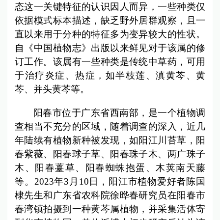
态这一关键特征的认识因人而异，一些种类仅
依据模式标本描述，缺乏野外居群观察，且一
直以来用于分种的特征多为变异较大的性状。
自《中国植物志》出版以来鲜见对于该属的修
订工作。该属有一些种类是传统中草药，可用
于治疗炎症、热症，如半枝莲、滇黄芩、黄
芩、并头黄芩等。
阳春市位于广东省西南部，是一个植物调
查相当不充分的区域，随着调查的深入，近几
年陆续有植物新种被发现，如阳江川苔草，阳
春紫薇、阳春球子草、阳春珠子木、两广珠子
木、阳春薹草、阳春蜘蛛抱蛋、木荚南天藤
等。2023年3月10日，阳江市植物爱好者陈国
棣先生和广东省农科院徐晔春研究员在阳春市
春湾镇拍摄到一种黄芩属植物，并采集活体寄