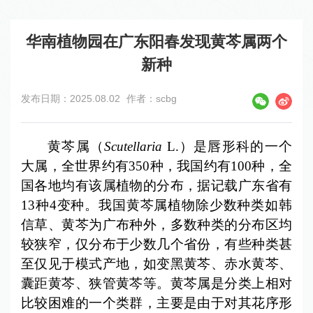
华南植物园在广东阳春发现黄芩属两个
新种
发布日期：2025.08.02
作者：scbg
黄芩属（
Scutellaria
L.）是唇形科的一个
大属，全世界约有350种，我国约有100种，全
国各地均有该属植物的分布，据记载广东省有
13种4变种。我国黄芩属植物除少数种类如韩
信草、黄芩为广布种外，多数种类的分布区均
较狭窄，仅分布于少数几个省份，有些种类甚
至仅见于模式产地，如变黑黄芩、赤水黄芩、
囊距黄芩、狭管黄芩等。黄芩属是分类上相对
比较困难的一个类群，主要是由于对其花序形