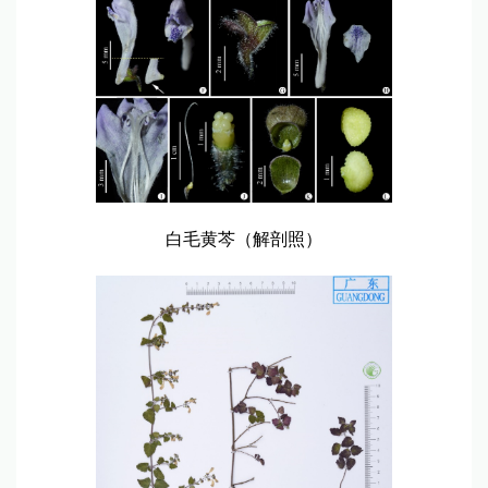
白毛黄芩（解剖照）