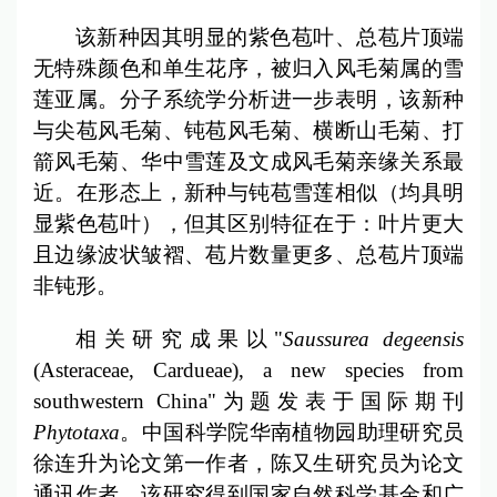
该新种因其明显的紫色苞叶、总苞片顶端
无特殊颜色和单生花序，被归入风毛菊属的雪
莲亚属。分子系统学分析进一步表明，该新种
与尖苞风毛菊、钝苞风毛菊、横断山毛菊、打
箭风毛菊、华中雪莲及文成风毛菊亲缘关系最
近。在形态上，新种与钝苞雪莲相似（均具明
显紫色苞叶），但其区别特征在于：叶片更大
且边缘波状皱褶、苞片数量更多、总苞片顶端
非钝形。
相关研究成果以"
Saussurea degeensis
(Asteraceae, Cardueae), a new species from
southwestern China"为题发表于国际期刊
Phytotaxa
。中国科学院华南植物园助理研究员
徐连升为论文第一作者，陈又生研究员为论文
通讯作者。该研究得到国家自然科学基金和广