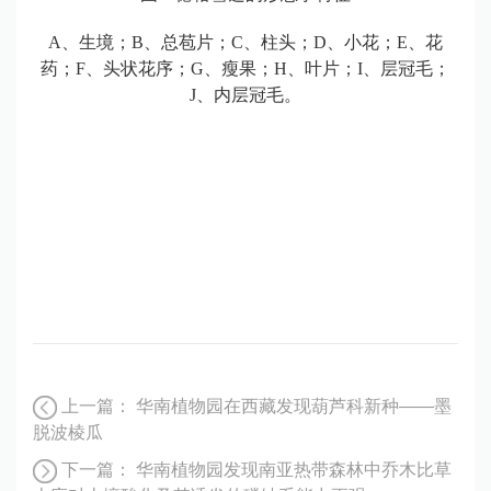
A、生境；B、总苞片；C、柱头；D、小花；E、花
药；F、头状花序；G、瘦果；H、叶片；I、层冠毛；
J、内层冠毛。
上一篇：
华南植物园在西藏发现葫芦科新种——墨
脱波棱瓜
下一篇：
华南植物园发现南亚热带森林中乔木比草