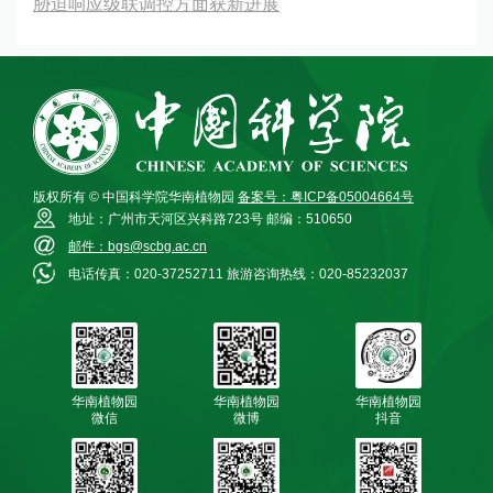
胁迫响应级联调控方面获新进展
版权所有 © 中国科学院华南植物园
备案号：粤ICP备05004664号
地址：广州市天河区兴科路723号
邮编：510650
邮件：bgs@scbg.ac.cn
电话传真：020-37252711
旅游咨询热线：020-85232037
华南植物园
华南植物园
华南植物园
微信
微博
抖音