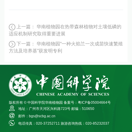
上一篇：
华南植物园在热带森林植物对土壤低磷的
适应机制研究取得重要进展
下一篇：
华南植物园“一种火焰兰一次成苗快速繁殖
方法及培养基”获发明专利
版权所有 © 中国科学院华南植物园
备案号：粤ICP备05004664号
地址：广州市天河区兴科路723号
邮编：510650
邮件：bgs@scbg.ac.cn
电话传真：020-37252711
旅游咨询热线：020-85232037