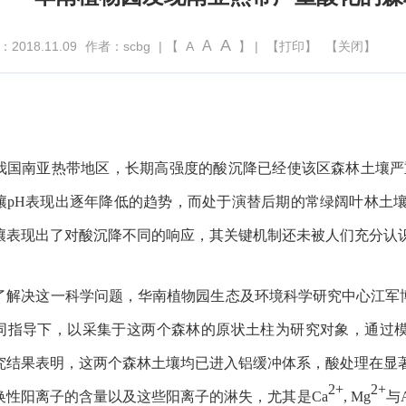
A
A
018.11.09
作者：scbg
| 【
A
】 |
【打印】
【关闭】
我国南亚热带地区，长期高强度的酸沉降已经使该区森林土壤严
壤
pH
表现出逐年降低的趋势，而处于演替后期的常绿阔叶林土
壤表现出了对酸沉降不同的响应，其关键机制还未被人们充分认
了解决这一科学问题，华南植物园生态及环境科学研究中心江军
同指导下，以采集于这两个森林的原状土柱为研究对象，通过
究结果表明，这两个森林土壤均已进入铝缓冲体系，酸处理在显
2+
2+
换性阳离子的含量以及这些阳离子的淋失，尤其是
Ca
, Mg
与