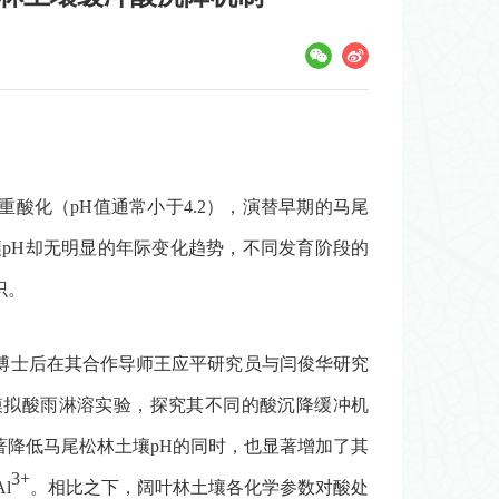
重酸化（
pH
值通常小于
4.2
），演替早期的马尾
壤
pH
却无明显的年际变化趋势，不同发育阶段的
识。
博士后在其合作导师王应平研究员与闫俊华研究
模拟酸雨淋溶实验，探究其不同的酸沉降缓冲机
著降低马尾松林土壤
pH
的同时，也显著增加了其
3+
Al
。相比之下，阔叶林土壤各化学参数对酸处