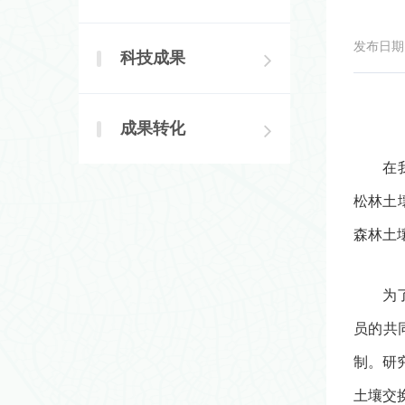
发布日期：2
科技成果
成果转化
在
松林土
森林土
为
员的共
制。研
土壤交