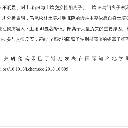
应不明显。对土壤
pH
与土壤交换性阳离子、土壤
pH
与阳离子淋
一步分析表明，马尾松林土壤对酸沉降的缓冲主要依靠自身土壤
酸性物质输入下土壤
pH
显著降低、阳离子大量流失的重要原因。
CEC
参与交换反应，还能与流动的阳离子特别是高价的铝离子相
相关研究成果已于近期发表在国际知名地学
doi.org/10.1016/j.chemgeo.2018.10.009