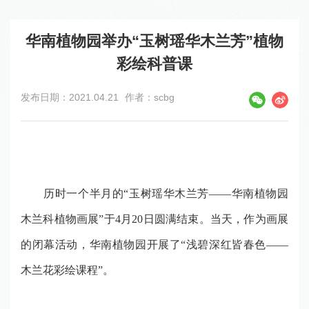
华南植物园举办“玉树瑶华木兰芳”植物
彩绘科普课
发布日期：2021.04.21
作者：scbg
历时一个半月的
“
玉树瑶华木兰芳
——
华南植物园
木兰科植物画展
”
于
4
月
20
日圆满结束。
当天，作为画展
的闭幕活动，华南植物园开展了
“
浅碧深红皆春色
——
木兰花彩绘课程
”
。