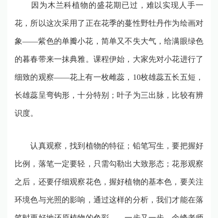
因为木兰科植物的盛花期已过，难以实现人手一
花，所以这次采用了正在花季的蔓性野牡丹作为绘画对
象
——
紫色的单瓣小花，简单又不失大气，给满眼绿色
的暮春带来一抹典雅。课程伊始，大家先对小花进行了
细致的观察
——
花上有一枚雌蕊，
10
枚雄蕊五长五短，
长雄蕊呈弯钩形，十分特别；叶子为三出脉，比较有辨
识度。
认真观察，找到植物的特征；铅笔写生，要把握好
比例，落笔一定要轻，只需勾勒出大致形态；花形观察
之后，还要仔细观察花色，握好植物的基本色，要关注
环境色与光照的影响，通过这样的分析，我们才能在落
笔时更好地还原植物的色彩
……
一步又一步，余峰老师