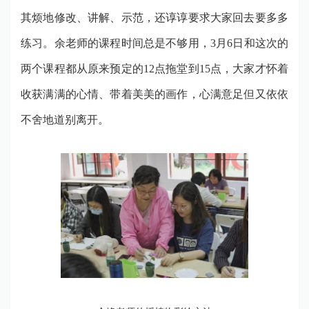
其烦地修改、讲解、示范，还谆谆要求大家回去要多多
练习。余老师的课程时间总是不够用，
3
月
6
日和这次的
两个课程都从原来预定的
12
点拖堂到
15
点，大家才怀着
收获满满的心情、带着美美的画作，心满意足但又依依
不舍地道别离开。