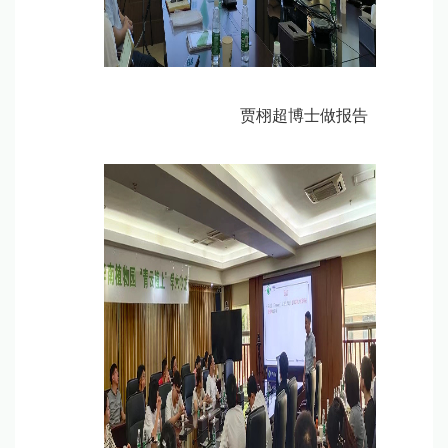
贾栩超博士做报告