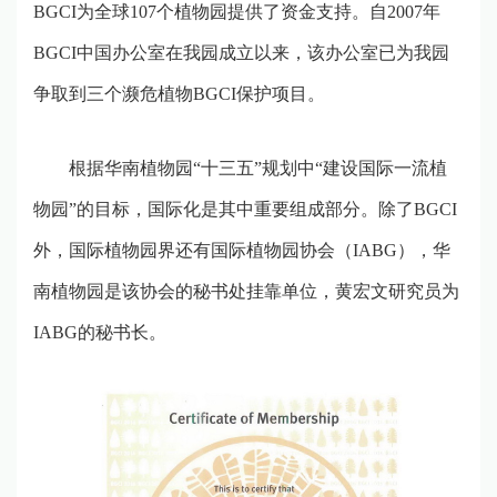
BGCI
为全球
107
个植物园提供了资金支持。自
2007
年
BGCI
中国办公室在我园成立以来，该办公室已为我园
争取到三个濒危植物
BGCI
保护项目。
根据华南植物园
“
十三五
”
规划中
“
建设国际一流植
物园
”
的目标，国际化是其中重要组成部分。除了
BGCI
外，国际植物园界还有国际植物园协会（
IABG
），华
南植物园是该协会的秘书处挂靠单位，黄宏文研究员为
IABG
的秘书长。