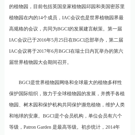
的植物园，目前包括英国皇家植物园邱园和美国密苏里
植物园在内的
14
个成员，
IAC
会议也是世界植物园界最
高规格的会议，共同为
BGCI
的发展建言献策。第一届
IAC
会议已于
2016
年
5
月
25
日在
BGCI
总部举办，第二届
IAC
会议将于
2017
年
6
月
BGCI
在瑞士日内瓦举办的第六
届世界植物园大会期间召开。
BGCI
是世界植物园网络和全球最大的植物多样性
保护国际组织，致力于全球植物园的发展，并携手各植
物园、树木园和保护机构共同保护濒危植物，维护人类
和地球的安康。
BGCI
是个会员机构，单位会员有六个
等级，
Patron Garden
是最高等级
。初步统计，
2014
年