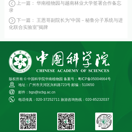
上一篇：
华南植物园与越南林业大学签署合作备忘
录
下一篇：
王恩哥副院长为“中国－秘鲁分子系统与进
化联合实验室”揭牌
版权所有 © 中国科学院华南植物园
备案号：粤ICP备05004664号
地址：广州市天河区兴科路723号
邮编：510650
邮件：bgs@scbg.ac.cn
电话传真：020-37252711
旅游咨询热线：020-85232037