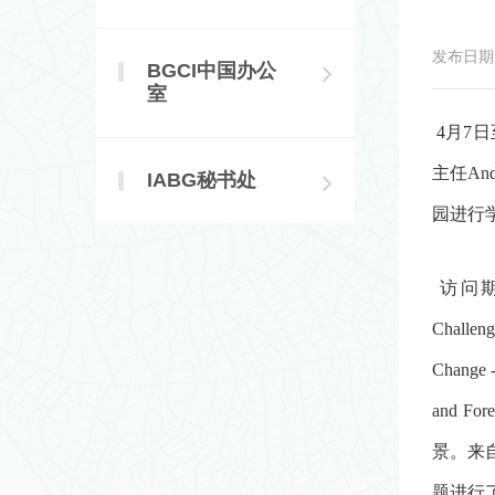
发布日期：2
BGCI中国办公
室
4月7
主任An
IABG秘书处
园进行
访问期间，A
Chall
Chang
and Fo
景。来
题进行