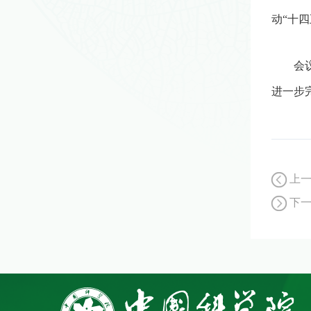
动
“
十四
会
进一步
上
下