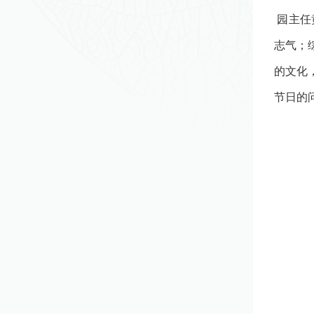
园主任
志气；
的文化
节日的