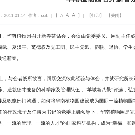
A
A
011.01.14
作者：scib
| 【
A
】 |
【打印】
【关闭】
4日，华南植物园召开新春茶话会，会议由党委委员、园副主任
福武、夏汉平、范德权及党工团、民主党派、侨联、退协、学生会
共迎新春。
上，与会者畅所欲言，踊跃交流彼此经验与体会，并就研究所长
养、造就德才兼备的科学家及管理队伍，“羊城新八景”评选，弘
导及职能部门沟通，如何将华南植物园建设成为国际一流植物园
任的行政班子及任海为书记的党委正确领导下，华南植物园是完
益、一流的管理、一流的人才”的国家科研机构，成为“幸福、和谐