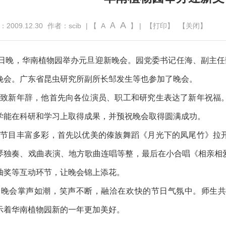
A
A
009.12.30
作者：scib
| 【
A
】 |
【打印】
【关闭】
27日晚，华南植物园举办元旦迎新晚会。园党委书记任海、副主任
晚会。广东省昆虫研究所副所长邹发生等也参加了晚会。
新年辞，他首先向各位演员、职工和研究生表达了新年祝福。
学能在科研和学习上取得成果，并预祝晚会取得圆满成功。
目丰富多彩，首先以优美的傣族舞蹈《月光下的凤尾竹》拉开
琴独奏、戏曲表演、地方歌曲连唱等整，最后在小合唱《相亲相
抽奖等互动环节，让晚会锦上添花。
会掌声如潮，笑声不断，融洽在欢快的节日气氛中。师生共
示着华南植物园新的一年更加美好。