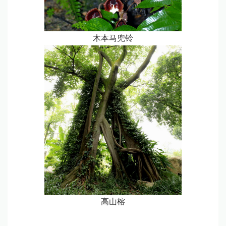
木本马兜铃
高山榕