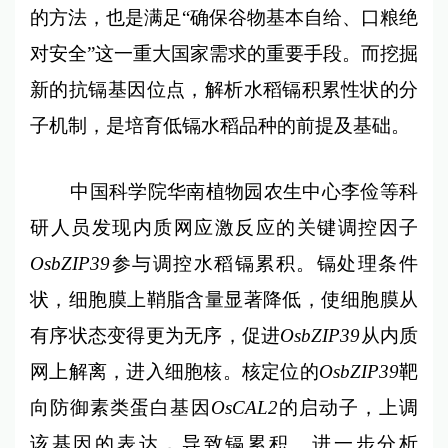
的方法，也是满足“确保谷物基本自给、口粮绝
对安全”这一重大国家需求的重要手段。而挖掘
新的抗镉基因位点，解析水稻镉积累性状的分
子机制，是培育低镉水稻品种的前提及基础。
中国科学院华南植物园农生中心李俭等科
研人员发现内质网应激反应的关键调控因子
OsbZIP39
参与调控水稻镉累积。镉处理条件
状，细胞膜上鞘脂含量显著降低，使细胞膜从
有序状态变得更为无序，促进
OsbZIP39
从内质
网上解离，进入细胞核。核定位的
OsbZIP39
靶
向防御素类蛋白基因
OsCAL2
的启动子，上调
该基因的表达，导致镉累积。进一步分析