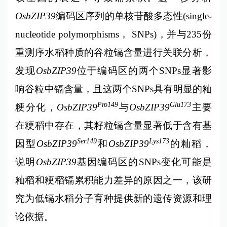
OsbZIP39
编码区序列的单核苷酸多态性(single-
nucleotide polymorphisms， SNPs)，并与235份
重测序水稻种质的谷粒镉含量进行关联分析，
发现
OsbZIP39
位于编码区的两个SNPs显著影
响谷粒中镉含量，且这两个SNPs具有明显的籼
Pro149
Glu173
粳分化，
OsbZIP39
与
OsbZIP39
主要
在粳稻中存在，其籽粒镉含量显著低于含有基
Ser149
Lys173
因型
OsbZIP39
和
OsbZIP39
的籼稻，
说明
OsbZIP39
基因编码区的SNPs变化可能是
籼稻和粳稻镉累积能力差异的原因之一，该研
究为低镉水稻分子育种提供新的遗传资源和理
论依据。